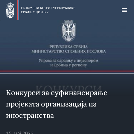
Прескочи
на
ГЕНЕРАЛНИ КОНЗУЛАТ РЕПУБЛИКЕ
СРБИЈЕ У
ЦИРИХУ
главни
део
Конкурси за суфинансирање
пројеката организација из
иностранства
15. мај 2026.